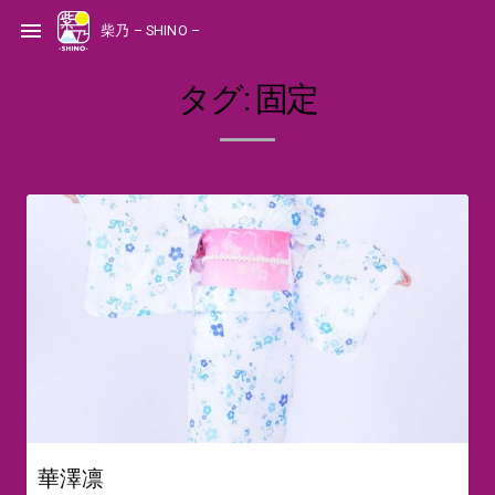
S
k
menu
柴乃 – SHINO –
i
p
t
o
c
タグ:
固定
o
n
t
e
n
t
華澤凛