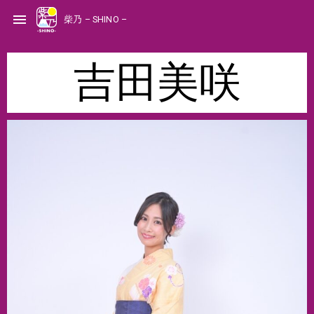
S
k
menu
柴乃 – SHINO –
i
p
t
o
c
o
吉田美咲
n
t
e
n
t