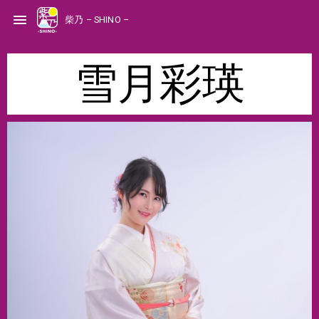
S
k
menu
柴乃 – SHINO –
i
p
t
o
c
o
雪月彩瑛
n
t
e
n
t