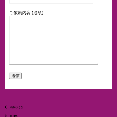
ご依頼内容 (必須)
chevron_left
山根ゆうな
chevron_right
REIRA