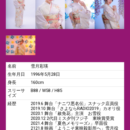
名前
雪月彩瑛
生年月日
1996年5月28日
身長
160cm
スリーサ
B88 / W58 / H85
イズ
経歴
2019.6 舞台「ナニワ悪名伝」スナック店員役
2019.10 舞台「さよならRADIO2019」カオリ役
2020.1 舞台「赦免花」主演 お雪役
2020.12 2代目ミス夕刊フジ子 東映賞受賞
2021.4 舞台「夏色メモリーズ♪」早苗役
2121.8 映画「ようこそ東映殺影所へ」雪月役