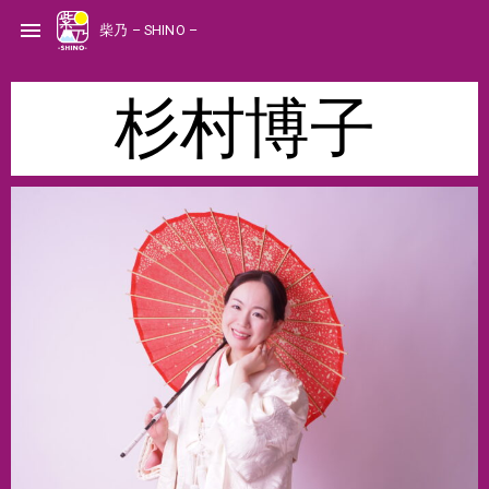
S
k
menu
柴乃 – SHINO –
i
p
t
o
c
o
杉村博子
n
t
e
n
t