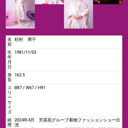
名
杉村 博子
前
生
1981/11/03
年
月
日
身
162.5
長
ス
B87 / W67 / H91
リ
ー
サ
イ
ズ
経
2024年4月 芳裳苑グループ着物ファッションショー出
歴
演