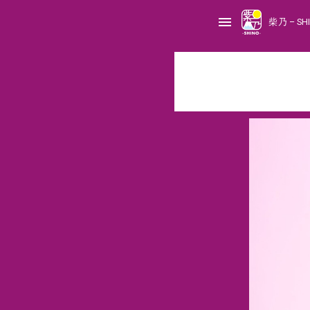
S
k
menu
i
柴乃 – SH
p
t
o
c
o
n
t
e
n
t