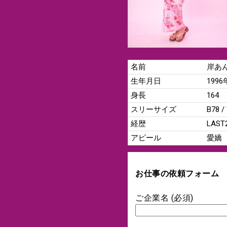
名前
岸あ
生年月日
199
身長
164
スリーサイズ
B78 /
経歴
LAS
アピール
愛嬌
お仕事の依頼フォーム
ご企業名 (必須)