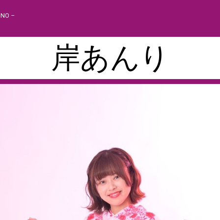
INO –
岸あんり