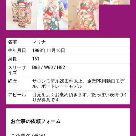
名前
マリナ
生年月日
1988年11月16日
身長
161
スリーサ
B83 / W60 / H82
イズ
経歴
サロンモデル20案件以上、企業PR用動画モデ
ル、ポートレートモデル
アピール
目元をよくお褒め頂きます。艶っぽい表情づく
りが得意です。
お仕事の依頼フォーム
ご企業名 (必須)