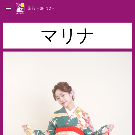
S
k
menu
柴乃 – SHINO –
i
p
t
o
c
o
マリナ
n
t
e
n
t