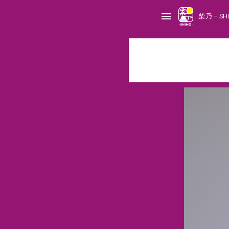
S
k
menu
i
柴乃 – SH
p
t
o
c
o
n
t
e
n
t