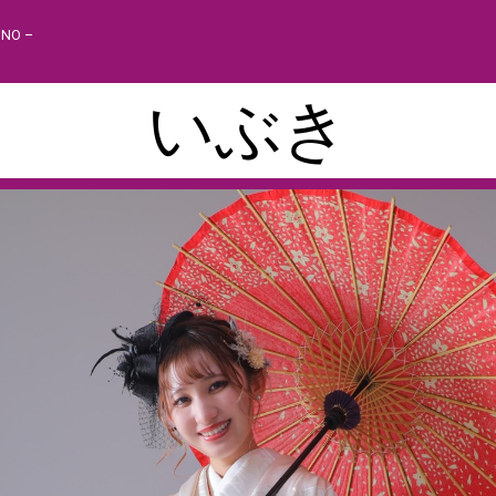
INO –
いぶき